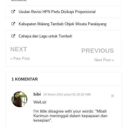
Usulan Revisi HPN Perlu Disikapi Proporsional
Kabupaten Malang Tambah Objek Wisata Paralayang
Cahaya dan Lagu untuk Tumbuh
NEXT
PREVIOUS
« Prev Post
Next Post »
1
KOMENTAR
bibi
29 Maret 2010 pukul 02.28.00 WIB
Well,sir
I'm little disagree with your words: "Mbah
Karimun meninggal dalam kepapaan dan
kesepian".