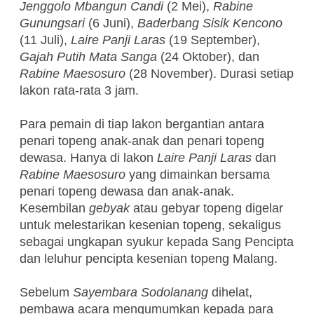
Jenggolo Mbangun Candi
(2 Mei),
Rabine
Gunungsari
(6 Juni),
Baderbang Sisik Kencono
(11 Juli),
Laire Panji Laras
(19 September),
Gajah Putih Mata Sanga
(24 Oktober), dan
Rabine Maesosuro
(28 November). Durasi setiap
lakon rata-rata 3 jam.
Para pemain di tiap lakon bergantian antara
penari topeng anak-anak dan penari topeng
dewasa. Hanya di lakon
Laire Panji Laras
dan
Rabine Maesosuro
yang dimainkan bersama
penari topeng dewasa dan anak-anak.
Kesembilan
gebyak
atau gebyar topeng digelar
untuk melestarikan kesenian topeng, sekaligus
sebagai ungkapan syukur kepada Sang Pencipta
dan leluhur pencipta kesenian topeng Malang.
Sebelum
Sayembara Sodolanang
dihelat,
pembawa acara mengumumkan kepada para